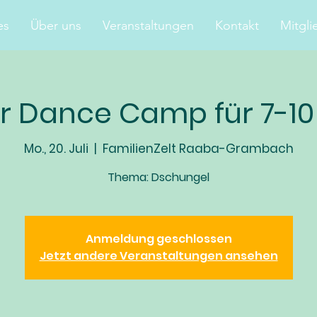
es
Über uns
Veranstaltungen
Kontakt
Mitgli
 Dance Camp für 7-10 
Mo., 20. Juli
  |  
FamilienZelt Raaba-Grambach
Thema: Dschungel
Anmeldung geschlossen
Jetzt andere Veranstaltungen ansehen