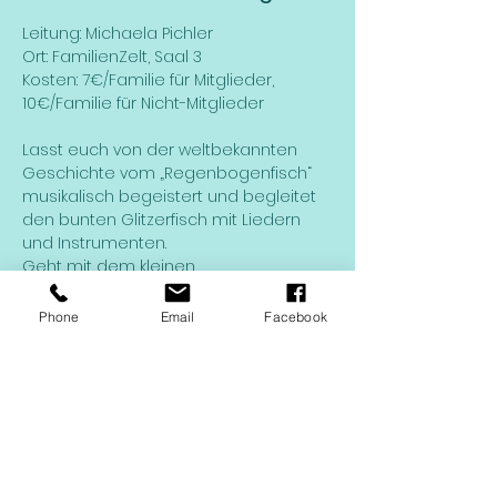
Leitung: Michaela Pichler
Ort: FamilienZelt, Saal 3
Kosten: 7€/Familie für Mitglieder, 
10€/Familie für Nicht-Mitglieder
Lasst euch von der weltbekannten 
Geschichte vom „Regenbogenfisch“ 
musikalisch begeistert und begleitet 
den bunten Glitzerfisch mit Liedern 
und Instrumenten.
Geht mit dem kleinen 
Regenbogenfisch auf eine bunte 
Reise durchs Meer und lernt viele 
Phone
Email
Facebook
Tiere kennen. 
Teilt mit ihm seine Glitzerschuppen 
und er ist dadurch nicht mehr so allein.
Weiterlesen >