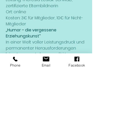
zertifizierte Elternbildnerin
Ort: online
Kosten: 3€ für Mitglieder, 10€ für Nicht-
Mitglieder
„Humor – die vergessene 
Erziehungskunst“
In einer Welt voller Leistungsdruck und 
permanenter Herausforderungen 
hängt unsere Lebensqualität 
grundlegend davon ab, in welchem 
Phone
Email
Facebook
Ausmaß wir in der Lage sind, Freude 
und Leichtigkeit in unser Leben zu 
bringen. 
Kinder werden oft vom Übermut 
fortgerissen, wobei Erziehende sie 
häufig kritisieren. 
Weiterlesen >
Diese Veranstaltung teilen