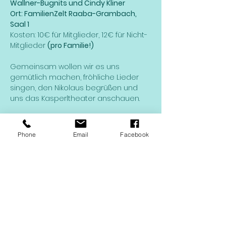
Wallner-Bugnits und Cindy Kliner
Ort: FamilienZelt Raaba-Grambach, 
Saal 1
Kosten: 10€ für Mitglieder, 12€ für Nicht-
Mitglieder 
(pro Familie!)
Gemeinsam wollen wir es uns 
gemütlich machen, fröhliche Lieder 
singen, den Nikolaus begrüßen und 
uns das Kasperltheater anschauen.
Jedes angemeldete Kind bekommt 
von unserem Nikolaus ein kleines 
Phone
Email
Facebook
Sackerl!
Anmelden