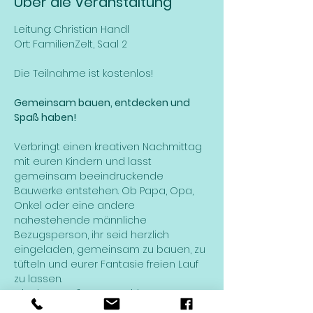
Über die Veranstaltung
Leitung: Christian Handl
Ort: FamilienZelt, Saal 2
Die Teilnahme ist kostenlos!
Gemeinsam bauen, entdecken und 
Spaß haben!
Verbringt einen kreativen Nachmittag 
mit euren Kindern und lasst 
gemeinsam beeindruckende 
Bauwerke entstehen. Ob Papa, Opa, 
Onkel oder eine andere 
nahestehende männliche 
Bezugsperson, ihr seid herzlich 
eingeladen, gemeinsam zu bauen, zu 
tüfteln und eurer Fantasie freien Lauf 
zu lassen.
Mit einer großen Auswahl an 
Spielsteinen* sind eurer Kreativität 